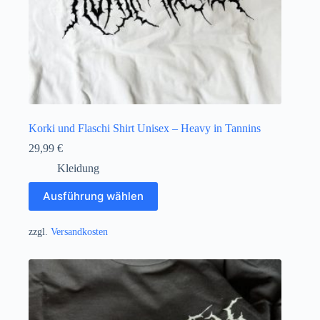
Korki und Flaschi Shirt Unisex – Heavy in Tannins
29,99
€
Kleidung
Dieses
Ausführung wählen
Produkt
weist
mehrere
zzgl.
Versandkosten
Varianten
auf.
Die
Optionen
können
auf
der