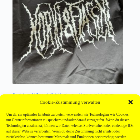
Produktseite
gewählt
werden
Korki und Flaschi Shirt Unisex – Heavy in Tannins
weiss
Cookie-Zustimmung verwalten
29,99
€
Um dir ein optimales Erlebnis zu bieten, verwenden wir Technologien wie Cookies,
Kleidung
um Geräteinformationen zu speichern und/oder darauf zuzugreifen. Wenn du diesen
Technologien zustimmst, können wir Daten wie das Surfverhalten oder eindeutige IDs
Dieses
Ausführung wählen
auf dieser Website verarbeiten. Wenn du deine Zustimmung nicht erteilst oder
Produkt
zurückziehst, können bestimmte Merkmale und Funktionen beeinträchtigt werden.
weist