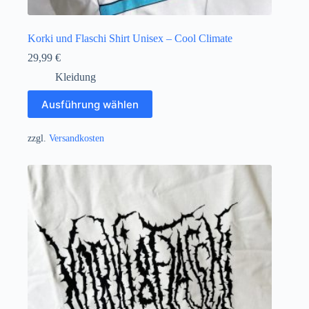
Korki und Flaschi Shirt Unisex – Cool Climate
29,99
€
Kleidung
Dieses
Ausführung wählen
Produkt
weist
mehrere
zzgl.
Versandkosten
Varianten
auf.
Die
Optionen
können
auf
der
Produktseite
gewählt
werden